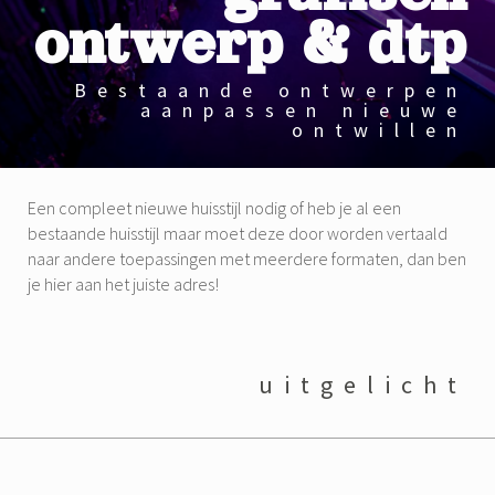
ontwerp & dtp
Bestaande ontwerpen
aanpassen nieuwe
ontwillen
Een compleet nieuwe huisstijl nodig of heb je al een
bestaande huisstijl maar moet deze door worden vertaald
naar andere toepassingen met meerdere formaten, dan ben
je hier aan het juiste adres!
uitgelicht