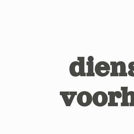
dien
voor